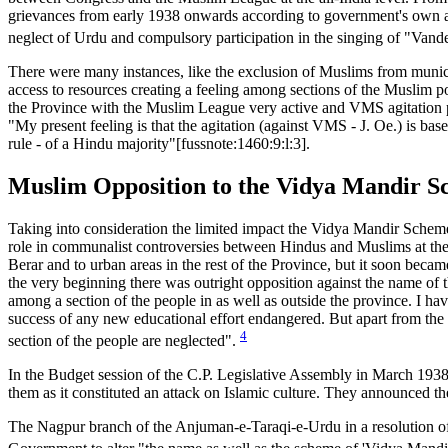
grievances from early 1938 onwards according to government's own a
neglect of Urdu and compulsory participation in the singing of "Van
There were many instances, like the exclusion of Muslims from munici
access to resources creating a feeling among sections of the Muslim 
the Province with the Muslim League very active and VMS agitation p
"My present feeling is that the agitation (against VMS - J. Oe.) is bas
rule - of a Hindu majority"[fussnote:1460:9:l:3].
Muslim Opposition to the Vidya Mandir 
Taking into consideration the limited impact the Vidya Mandir Scheme
role in communalist controversies between Hindus and Muslims at the pr
Berar and to urban areas in the rest of the Province, but it soon beca
the very beginning there was outright opposition against the name of t
among a section of the people in as well as outside the province. I hav
success of any new educational effort endangered. But apart from the n
4
section of the people are neglected".
In the Budget session of the C.P. Legislative Assembly in March 19
them as it constituted an attack on Islamic culture. They announced t
The Nagpur branch of the Anjuman-e-Taraqi-e-Urdu in a resolution of 