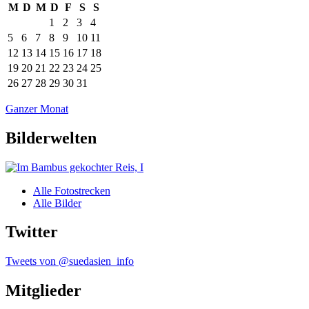
M
D
M
D
F
S
S
1
2
3
4
5
6
7
8
9
10
11
12
13
14
15
16
17
18
19
20
21
22
23
24
25
26
27
28
29
30
31
Ganzer Monat
Bilderwelten
Alle Fotostrecken
Alle Bilder
Twitter
Tweets von @suedasien_info
Mitglieder