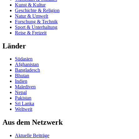
Kunst & Kultur
Geschichte & Religion
Natur & Umwelt
Forschung & Technik
Sport & Unterhaltung
Reise & Freizeit
Länder
Südasien
Afghanistan
Bangladesch
Bhutan
Indien
Malediven
Nepal
Pakistan
Sri Lanka
Weltweit
Aus dem Netzwerk
Aktuelle Beiträge