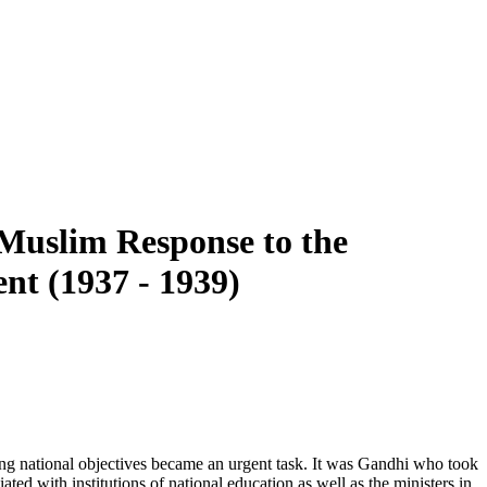
Muslim Response to the
nt (1937 - 1939)
ving national objectives became an urgent task. It was Gandhi who took
d with institutions of national education as well as the ministers in