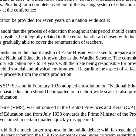
. Pleading for a complete overhaul of the existing system of education 
 at the conference:
cation be provided for seven years on a nation-wide scale;
dhi that the process of education throughout this period should centr
s possible, be integrally related to the central handicraft chosen with du
e gradually able to cover the renumeration of teachers.
onists under the chairmanship of Zakir Husain was asked to prepare a sc
c National Education known also as the Wardha Scheme. The committee'
ry education be 7 to 14 years with the State being responsible for provi
 child’s social and physical environment. Regarding the aspect of self-suf
le proceeds from the crafts production.
st
ts 51
Session in February 1938 adopted a resolution on "National Educ
 basic education should be imparted on a nation-wide scale. It also pro
education.
eme (VMS), was introduced in the Central Provinces and Berar (C.P.) mea
 of Education and from July 1938 onwards the Prime Minister of the Pr
elcomed in certain quarters quickly disappeared.
id find a much larger response in the public debate with far-reaching 
its very inception the C.P. Government came under criticism regarding t