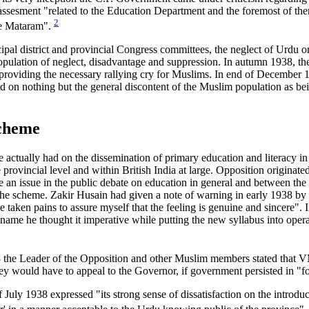
ssesment "related to the Education Department and the foremost of th
2
de Mataram".
pal district and provincial Congress committees, the neglect of Urdu or
population of neglect, disadvantage and suppression. In autumn 1938, 
roviding the necessary rallying cry for Muslims. In end of December 1
ed on nothing but the general discontent of the Muslim population as bei
Scheme
 actually had on the dissemination of primary education and literacy in
ovincial level and within British India at large. Opposition originated 
me an issue in the public debate on education in general and between th
he scheme. Zakir Husain had given a note of warning in early 1938 by un
e taken pains to assure myself that the feeling is genuine and sincere". 
ame he thought it imperative while putting the new syllabus into operati
38 the Leader of the Opposition and other Muslim members stated that
hey would have to appeal to the Governor, if government persisted in "
July 1938 expressed "its strong sense of dissatisfaction on the introd