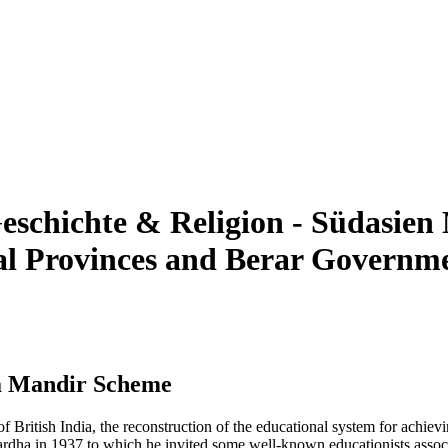
eschichte & Religion - Südasien
ral Provinces and Berar Governme
ya Mandir Scheme
f British India, the reconstruction of the educational system for achie
rdha in 1937 to which he invited some well-known educationists associate