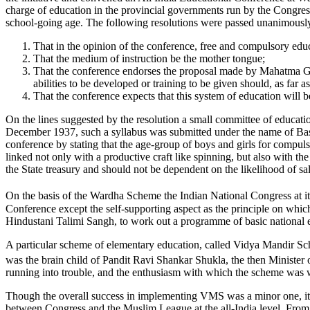
charge of education in the provincial governments run by the Congress
school-going age. The following resolutions were passed unanimously
That in the opinion of the conference, free and compulsory edu
That the medium of instruction be the mother tongue;
That the conference endorses the proposal made by Mahatma Gan
abilities to be developed or training to be given should, as far a
That the conference expects that this system of education will b
On the lines suggested by the resolution a small committee of educati
December 1937, such a syllabus was submitted under the name of Basi
conference by stating that the age-group of boys and girls for compulso
linked not only with a productive craft like spinning, but also with the
the State treasury and should not be dependent on the likelihood of sa
On the basis of the Wardha Scheme the Indian National Congress at i
Conference except the self-supporting aspect as the principle on which
Hindustani Talimi Sangh, to work out a programme of basic national 
A particular scheme of elementary education, called Vidya Mandir Sch
was the brain child of Pandit Ravi Shankar Shukla, the then Minister
running into trouble, and the enthusiasm with which the scheme was w
Though the overall success in implementing VMS was a minor one, it d
between Congress and the Muslim League at the all-India level. From 