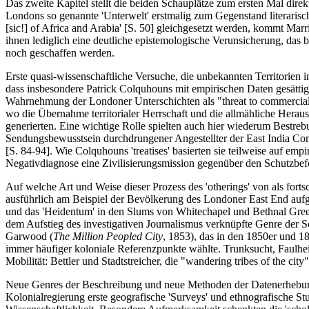
Das zweite Kapitel stellt die beiden Schauplätze zum ersten Mal dire
Londons so genannte 'Unterwelt' erstmalig zum Gegenstand literarisc
[sic!] of Africa and Arabia' [S. 50] gleichgesetzt werden, kommt Ma
ihnen lediglich eine deutliche epistemologische Verunsicherung, das b
noch geschaffen werden.
Erste quasi-wissenschaftliche Versuche, die unbekannten Territorien in
dass insbesondere Patrick Colquhouns mit empirischen Daten gesättig
Wahrnehmung der Londoner Unterschichten als "threat to commercial a
wo die Übernahme territorialer Herrschaft und die allmähliche Herau
generierten. Eine wichtige Rolle spielten auch hier wiederum Bestrebu
Sendungsbewusstsein durchdrungener Angestellter der East India Comp
[S. 84-94]. Wie Colquhouns 'treatises' basierten sie teilweise auf e
Negativdiagnose eine Zivilisierungsmission gegenüber den Schutzbef
Auf welche Art und Weise dieser Prozess des 'otherings' von als fort
ausführlich am Beispiel der Bevölkerung des Londoner East End aufge
und das 'Heidentum' in den Slums von Whitechapel und Bethnal Green 
dem Aufstieg des investigativen Journalismus verknüpfte Genre der So
Garwood (
The Million Peopled City
, 1853), das in den 1850er und 1
immer häufiger koloniale Referenzpunkte wählte. Trunksucht, Faulheit
Mobilität: Bettler und Stadtstreicher, die "wandering tribes of the cit
Neue Genres der Beschreibung und neue Methoden der Datenerhebung p
Kolonialregierung erste geografische 'Surveys' und ethnografische St