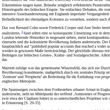
Erkenntnisse taugen kann. Beinahe zeitgleich reflektierten Pionierar
Historiografie des britischen Empire. Sie entfachten Debatten, die v
intensive Auseinandersetzung mit Englands imperialer Vergangenheit is
Befindlichkeit der ehemaligen Kolonien zu verstehen, sondern auch di
Das von Bernard Cohn sowie Frederick Cooper und Ann Stoler bereits
3
analysieren,
fand selten eine so konsequente Umsetzung wie in dem h
London lehrende Historiker in insgesamt sieben, meist kontrapunktis
einerseits und die kolonisierte Bevölkerung Indiens andererseits. De
hauptsächlich auf "published popular accounts that reached a wider au
werden in gewissem Maße berücksichtigt. Der gleichfalls überaus rei
Beiträgen zur britischen Geistes-, Kultur- und Sozialgeschichte. Alle
dar.
Marriott zufolge war das gemeinsame Wissensfeld, das sich zur Durc
Bevölkerung) konstituierte, maßgeblich durch ein zentrales Prinzip st
'Zentrum' und 'Peripherie' als Bedrohung für die Entfaltung von
progr
englischen Metropole.
Die Spannungen zwischen dem Fortbestehen urbaner Armut in England 
andererseits, steht im Mittelpunkt des treffend ‚Antinomies of Progre
(wie etwa der Clapham-Sekte) in so unterschiedlichen Projekten wie 
in Erinnerung [S. 29-35].