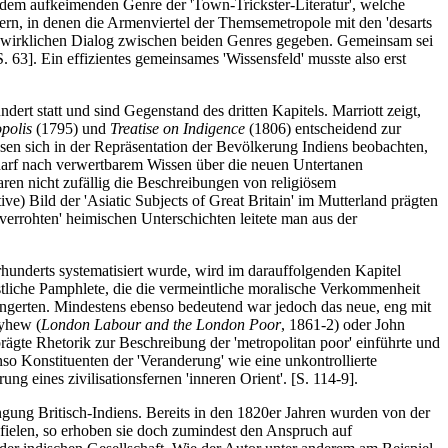
t dem aufkeimenden Genre der 'Town-Trickster-Literatur', welche
ern, in denen die Armenviertel der Themsemetropole mit den 'desarts
nen wirklichen Dialog zwischen beiden Genres gegeben. Gemeinsam sei
. 63]. Ein effizientes gemeinsames 'Wissensfeld' musste also erst
dert statt und sind Gegenstand des dritten Kapitels. Marriott zeigt,
opolis
(1795) und
Treatise on Indigence
(1806) entscheidend zur
sen sich in der Repräsentation der Bevölkerung Indiens beobachten,
Bedarf nach verwertbarem Wissen über die neuen Untertanen
aren nicht zufällig die Beschreibungen von religiösem
) Bild der 'Asiatic Subjects of Great Britain' im Mutterland prägten
verrohten' heimischen Unterschichten leitete man aus der
rhunderts systematisiert wurde, wird im darauffolgenden Kapitel
stliche Pamphlete, die die vermeintliche moralische Verkommenheit
angerten. Mindestens ebenso bedeutend war jedoch das neue, eng mit
ayhew (
London Labour and the London Poor
, 1861-2) oder John
rägte Rhetorik zur Beschreibung der 'metropolitan poor' einführte und
so Konstituenten der 'Veranderung' wie eine unkontrollierte
ung eines zivilisationsfernen 'inneren Orient'. [S. 114-9].
ung Britisch-Indiens. Bereits in den 1820er Jahren wurden von der
usfielen, so erhoben sie doch zumindest den Anspruch auf