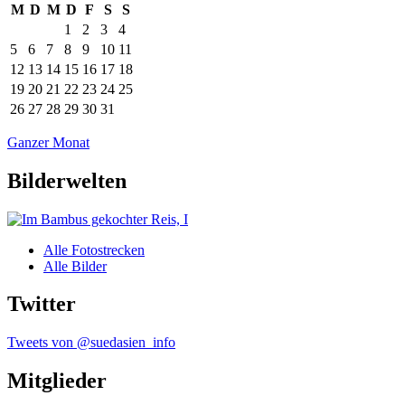
M
D
M
D
F
S
S
1
2
3
4
5
6
7
8
9
10
11
12
13
14
15
16
17
18
19
20
21
22
23
24
25
26
27
28
29
30
31
Ganzer Monat
Bilderwelten
Alle Fotostrecken
Alle Bilder
Twitter
Tweets von @suedasien_info
Mitglieder