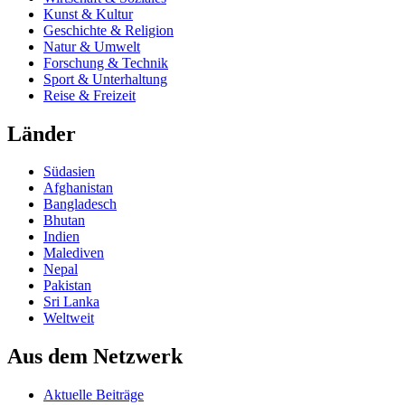
Kunst & Kultur
Geschichte & Religion
Natur & Umwelt
Forschung & Technik
Sport & Unterhaltung
Reise & Freizeit
Länder
Südasien
Afghanistan
Bangladesch
Bhutan
Indien
Malediven
Nepal
Pakistan
Sri Lanka
Weltweit
Aus dem Netzwerk
Aktuelle Beiträge