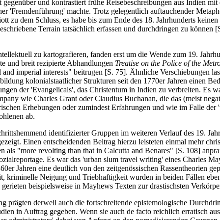
kt gegenüber und kontrastiert frühe Reisebeschreibungen aus Indien mi
her 'Fremdenführung' machte. Trotz gelegentlich auftauchender Metaph
rriott zu dem Schluss, es habe bis zum Ende des 18. Jahrhunderts kei
eschriebene Terrain tatsächlich erfassen und durchdringen zu können [S
tellektuell zu kartografieren, fanden erst um die Wende zum 19. Jahrhun
te und breit rezipierte Abhandlungen
Treatise on the Police of the Metr
nd imperial interests" beitrugen [S. 75]. Ähnliche Verschiebungen las
sbildung kolonialstaatlicher Strukturen seit den 1770er Jahren einen 
ngen der 'Evangelicals', das Christentum in Indien zu verbreiten. Es w
any wie Charles Grant oder Claudius Buchanan, die das (meist negative
mpirischen Erhebungen oder zumindest Erfahrungen und wie im Falle der '
ohlenen ab.
schrittshemmend identifizierter Gruppen im weiteren Verlauf des 19. Jah
zeigt. Einen entscheidenden Beitrag hierzu leisteten einmal mehr chri
als "more revolting than that in Calcutta and Benares" [S. 108] anpr
zialreportage. Es war das 'urban slum travel writing' eines Charles M
860er Jahren eine deutlich von den zeitgenössischen Rassentheorien gep
, kriminelle Neigung und Triebhaftigkeit wurden in beiden Fällen eben
y" gerieten beispielsweise in Mayhews Texten zur drastischsten Verkörper
rägten derweil auch die fortschreitende epistemologische Durchdring
udien in Auftrag gegeben. Wenn sie auch de facto reichlich erratisch a