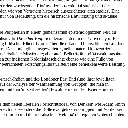
r den wachsenden Einfluss der 'postcolonial studies' auf die
 wie von Vertretern historisch ausgerichteter 'area studies'. Eine
ht nur von Bedeutung, um die historische Entwicklung und aktuelle
ale Peripherien in einem gemeinsamen epistemologischen Feld zu
lism'. In
The other Empire
untersucht der an der University of East
ng britischer Elitendiskurse über die urbanen Unterschichten Londons
ert. Das umfänglich ausgewertete Quellenmaterial konzentriert sich
 christlicher Missionare; aber auch Belletristik und Verwaltungsakten
nen zur indischen Kolonialgeschichte ebenso wie eine Fülle von
 betrachteten Forschungsliteratur stellt eine bemerkenswerte Leistung
itisch-Indien und des Londoner East End (und ihrer jeweiligen
iegt auf der Analyse der Wahrnehmung von Gruppen, die man in
ien und den 'unzivilisierten' Bewohnern der Elendsviertel in der
e dem neuen liberalen Fortschrittsideal von Denkern wie Adam Smith
tnisreich insbesondere die Rolle evangelikaler Gruppen und Vordenker
lterritorien und der moralischen 'Hebung' der eigenen Unterschichten