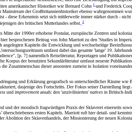
1
beiten amerikanischer Historiker wie Bernard Cohn
und Frederick Coope
om Mainstream der Großbritannienhistoriker ebenso wahrgenommen wurden
t - diese Erkenntnis setzt sich mittlerweile immer stärker durch - nic
2
ejenigen des britischen Mutterlandes selbst.
 Mitte der 1990er erhobene Postulat, europäische Zentren und koloni
ier besprochenen Beitrag von John Marriott zu den 'Studies in Imperia
ch angelegten Kapiteln die Entwicklung und wechselseitige Beeinflussu
r Untersuchungszeitraum umfasst dabei das gesamte 'lange' 19. Jahrhund
dience", [p. 7] namentlich Reiseliteratur, Reportagen und Publikationen
che Korpus der benutzten Sekundärliteratur umfasst neueste Publikatio
in die Zusammenschau dieser ansonsten zumeist in Isolation voneinander
hdringung und Erklärung geografisch so unterschiedlicher Räume wie Br
rukturiert, dasjenige des Fortschritts. Der Fokus seiner Darstellung l
ess
und
improvement
ansah: den 'unzivilisierten'
natives
in Britisch-Ind
und der moralisch fragwürdigen Praxis der Sklaverei einerseits sowi
ss’ überschriebenen ersten Kapitels. Marriott ruft hier detail- und kenn
der Abolition des Sklavenhandels, der Missionierung der neuen Kolonia