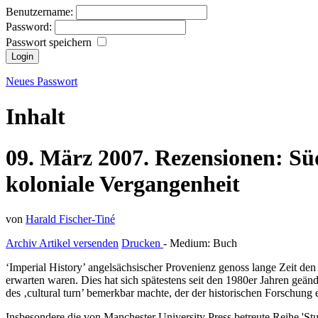
Benutzername:
Password:
Passwort speichern
Neues Passwort
Inhalt
09.
März
2007.
Rezensionen:
Sü
koloniale Vergangenheit
von
Harald Fischer-Tiné
Archiv
Artikel versenden
Drucken
- Medium:
Buch
‘Imperial History’ angelsächsischer Provenienz genoss lange Zeit den
erwarten waren. Dies hat sich spätestens seit den 1980er Jahren geände
des ‚cultural turn’ bemerkbar machte, der der historischen Forschung 
Insbesondere die von Manchester University Press betreute Reihe 'Stu