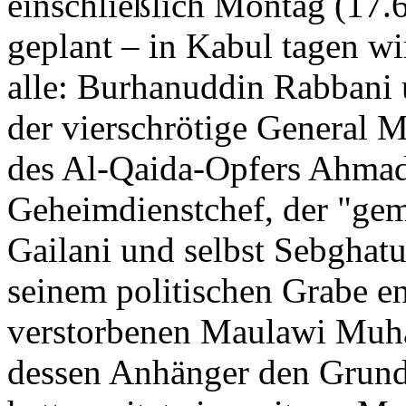
einschließlich Montag (17.6.
geplant – in Kabul tagen wir
alle: Burhanuddin Rabbani
der vierschrötige General
des Al-Qaida-Opfers Ahmad
Geheimdienstchef, der "ge
Gailani und selbst Sebghat
seinem politischen Grabe en
verstorbenen Maulawi Mu
dessen Anhänger den Grunds