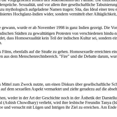
prüche. Sexualität, und vor allem ihre gesellschaftliche Tabuisierung,
zu mythologisch aufgeladene Namen tragen: Sita, das Ideal einer treu
lisiertes Hochglanz-Indien wider, sondern vermittelt eher Alltäglichkeit
e gewann, wurde er ab November 1998 in ganz Indien gezeigt. Die Vors
ndischen Städten zu gewalttätigen Protesten von verschiedenen hindu-na
t, dass Homosexualität kein Teil der indischen Kultur sei, sondern e
n.
Films, ebenfalls auf die Straße zu gehen. Homosexuelle erreichten eine
en aus dem Menschenrechtsbereich. "Fire" und die Debatte darum, wurd
 Mittel zum Zweck nutzte, um einen Diskurs über gesellschaftliche S
ng auf dem sexuellen Aspekt vermarktet und zielte geradezu auf die abs
n, weder in der Art der Geschichte noch in der Ästhetik der Darstell
(Ashish Chowdhary) verliebt, wird ihre lesbische Freundin Tanya (Ish
dee und versucht mit Lügen und Intrigen ihr Ziel zu erreichen. Am End