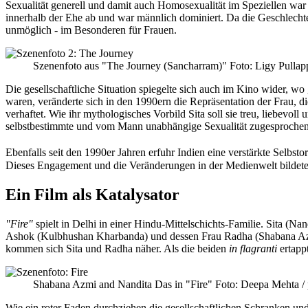
Sexualität generell und damit auch Homosexualität im Speziellen war i
innerhalb der Ehe ab und war männlich dominiert. Da die Geschlechter
unmöglich - im Besonderen für Frauen.
Szenenfoto aus "The Journey (Sancharram)"
Foto: Ligy Pulla
Die gesellschaftliche Situation spiegelte sich auch im Kino wider, 
waren, veränderte sich in den 1990ern die Repräsentation der Frau, d
verhaftet. Wie ihr mythologisches Vorbild Sita soll sie treu, liebevol
selbstbestimmte und vom Mann unabhängige Sexualität zugesprochen
Ebenfalls seit den 1990er Jahren erfuhr Indien eine verstärkte Selbst
Dieses Engagement und die Veränderungen in der Medienwelt bildeten 
Ein Film als Katalysator
"Fire"
spielt in Delhi in einer Hindu-Mittelschichts-Familie. Sita (Na
Ashok (Kulbhushan Kharbanda) und dessen Frau Radha (Shabana Azm
kommen sich Sita und Radha näher. Als die beiden
in flagranti
ertappt
Shabana Azmi and Nandita Das in "Fire"
Foto: Deepa Mehta /
Wie ein roter Faden durchziehen die gesellschaftlichen Schranken un