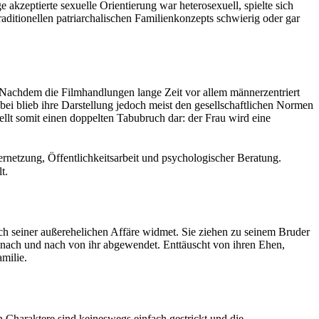
akzeptierte sexuelle Orientierung war heterosexuell, spielte sich
aditionellen patriarchalischen Familienkonzepts schwierig oder gar
. Nachdem die Filmhandlungen lange Zeit vor allem männerzentriert
bei blieb ihre Darstellung jedoch meist den gesellschaftlichen Normen
tellt somit einen doppelten Tabubruch dar: der Frau wird eine
netzung, Öffentlichkeitsarbeit und psychologischer Beratung.
t.
hlich seiner außerehelichen Affäre widmet. Sie ziehen zu seinem Bruder
ach und nach von ihr abgewendet. Enttäuscht von ihren Ehen,
amilie.
 Charaktere sind keineswegs einfach gestrickt und die