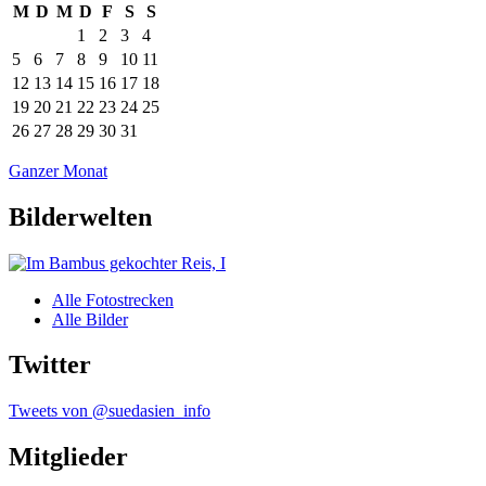
M
D
M
D
F
S
S
1
2
3
4
5
6
7
8
9
10
11
12
13
14
15
16
17
18
19
20
21
22
23
24
25
26
27
28
29
30
31
Ganzer Monat
Bilderwelten
Alle Fotostrecken
Alle Bilder
Twitter
Tweets von @suedasien_info
Mitglieder