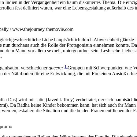
n Indien in der Vergangenheit ein kaum diskutiertes Thema. Die einzige 
rollen fest definiert waren, war eine Lebensgestaltung außerhalb des tr
ppally / www.thejourney-themovie.com
wo gleichgeschlechtliche Liebe hauptsächlich durch Abwesenheit glänzte
ie nun durchaus auch die Rolle der Protagonistin einnehmen konnte. Da
l und dem Mann vor allem sexuell, untergeordnet sein. Lesbische Liebe s
.
1
organisation verschiedener
queerer
Gruppen mit Schwerpunkten wie Ver
der Nährboden für eine Entwicklung, die mit Fire einen Anstoß erhiel
ndita Das) wird mit Jatin (Javed Jaffrey) verheiratet, der sich hauptsäc
i). Da Radha keine Kinder bekommen kann, hat sich auch ihr Mann n
 werden, eskaliert die Situation und die beiden Frauen entfliehen der F
 promo
d die vorgegebenen Rollen den Mikrokosmos der Familie. Die einzelnen