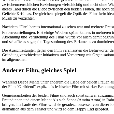
zwischenmenschlichen Beziehungen vielschichtig und nicht ohne Widers
dieses Tabu durch die Liebe zwischen den beiden Frauen, die noch da
Geliebte Krishnas. Desgleichen spiegelt die Optik des Films kein idea
Musik zu verzichten.
Nachdem "Fire" bereits international zu sehen war und mehrere Preis
Frauenvorstellungen. Erst einige Wochen später kam es in mehreren i
Ablehnung und Verurteilung des Films wurde vor allem damit begründe
und schaffte es sogar, die Tagesordnung des Parlaments zu dominiere
Die Ausschreitungen gegen den Film veranlassten die Befürworter des 
Gründung verschiedener Initiativen und Vernetzung mit Organisation
im allgemeinen.
Anderer Film, gleiches Spiel
Während Deepa Mehta unter anderem die Liebe der beiden Frauen als
der Film "Girlfriend" explizit als lesbischer Film mit starker Betonu
Gemeinsamkeiten der beiden Filme sind auch sonst schwer auszumache
Freundinnen und einem Mann: Als sich Sapna (Amrita Arora) in Rahul 
bringen. Im Laufe des Films wird sie geradezu besessen von dieser I
dramatisch aus dem Fenster und wird so dem Happy End geopfert.