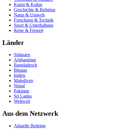
Kunst & Kultur
Geschichte & Religion
Natur & Umwelt
Forschung & Technik
Sport & Unterhaltung
Reise & Freizeit
Länder
Südasien
Afghanistan
Bangladesch
Bhutan
Indien
Malediven
Nepal
Pakistan
Sri Lanka
Weltweit
Aus dem Netzwerk
Aktuelle Beiträge