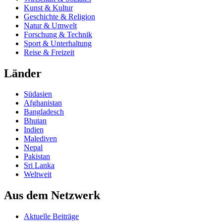
Kunst & Kultur
Geschichte & Religion
Natur & Umwelt
Forschung & Technik
Sport & Unterhaltung
Reise & Freizeit
Länder
Südasien
Afghanistan
Bangladesch
Bhutan
Indien
Malediven
Nepal
Pakistan
Sri Lanka
Weltweit
Aus dem Netzwerk
Aktuelle Beiträge