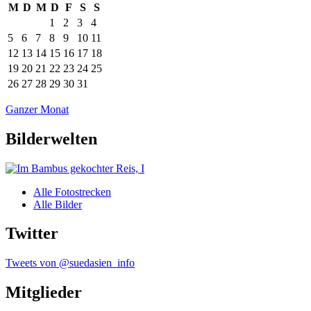
M
D
M
D
F
S
S
1
2
3
4
5
6
7
8
9
10
11
12
13
14
15
16
17
18
19
20
21
22
23
24
25
26
27
28
29
30
31
Ganzer Monat
Bilderwelten
Alle Fotostrecken
Alle Bilder
Twitter
Tweets von @suedasien_info
Mitglieder