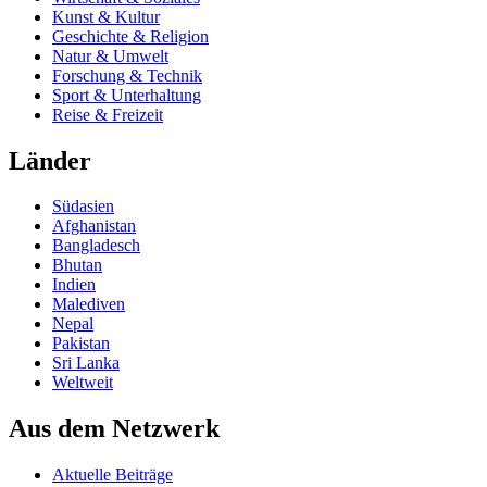
Kunst & Kultur
Geschichte & Religion
Natur & Umwelt
Forschung & Technik
Sport & Unterhaltung
Reise & Freizeit
Länder
Südasien
Afghanistan
Bangladesch
Bhutan
Indien
Malediven
Nepal
Pakistan
Sri Lanka
Weltweit
Aus dem Netzwerk
Aktuelle Beiträge