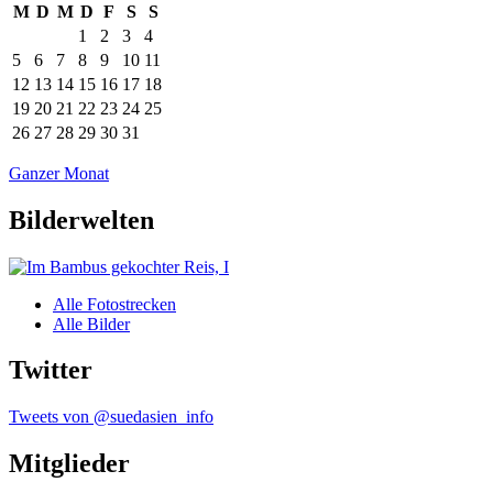
M
D
M
D
F
S
S
1
2
3
4
5
6
7
8
9
10
11
12
13
14
15
16
17
18
19
20
21
22
23
24
25
26
27
28
29
30
31
Ganzer Monat
Bilderwelten
Alle Fotostrecken
Alle Bilder
Twitter
Tweets von @suedasien_info
Mitglieder